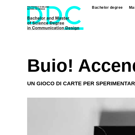
Skip
Bachelor degree
Mas
to
main
content
Buio! Accendi
UN GIOCO DI CARTE PER SPERIMENTARE