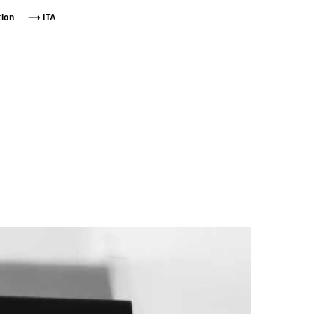
tion
⟶ ITA