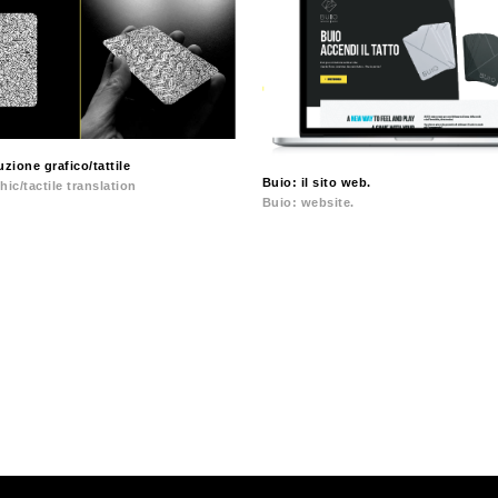
uzione grafico/tattile
Buio: il sito web.
hic/tactile translation
Buio: website.