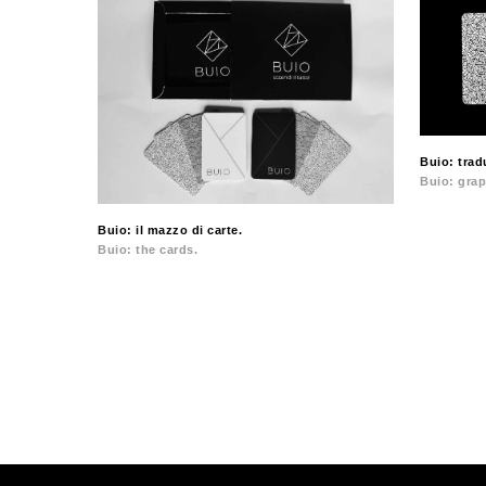
Buio: trad
Buio: grap
Buio: il mazzo di carte.
Buio: the cards.