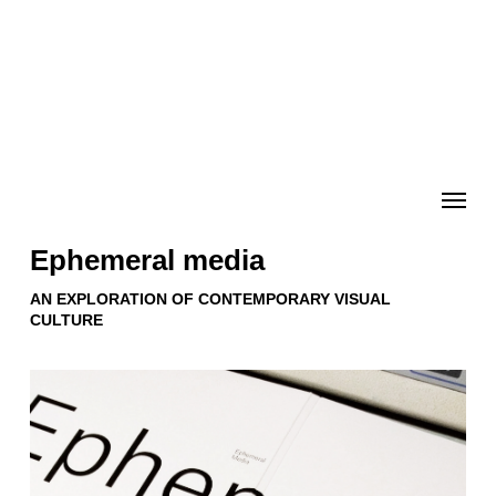
Skip
to
main
content
Menu
Ephemeral media
AN EXPLORATION OF CONTEMPORARY VISUAL
CULTURE