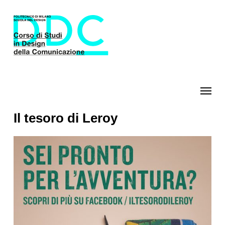
Skip
to
main
content
Menu
Il tesoro di Leroy